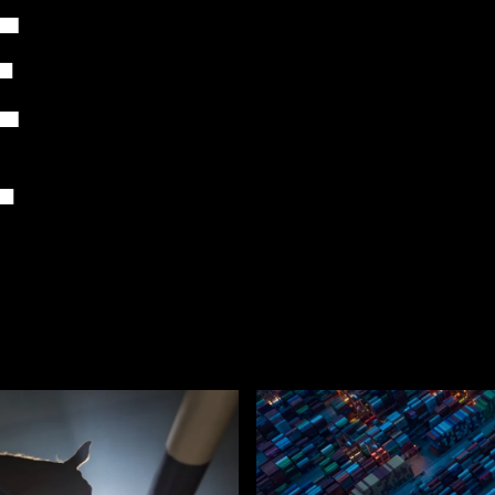
e
-
d