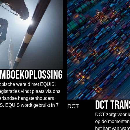
amboekoplossing
ippische wereld met EQUIS.
straties vindt plaats via ons
erlandse hengstenhouders
DCT Tran
IS. EQUIS wordt gebruikt in 7
DCT
DCT zorgt voor l
op de momenten w
het hart van ware